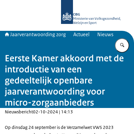
Naar de homepage van Jaarverantwo
CIBG
Ministerie van Volksgezondheid,
Welzijn en Sport
Jaarverantwoording zorg
Actueel
Nieuws
Vu
Eerste Kamer akkoord met de
introductie van een
gedeeltelijk openbare
jaarverantwoording voor
micro-zorgaanbieders
Nieuwsbericht
02-10-2024 | 14:13
Op dinsdag 24 september is de Verzamelwet VWS 2023