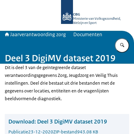
Naar de homepage van Jaarverantwo
CIBG
Ministerie van Volksgezondheid,
Welzijn en Sport
Jaarverantwoording zorg
Documenten
Vu
Deel 3 DigiMV dataset 2019
Dit is deel 3 van de geïntegreerde dataset
verantwoordingsgegevens Zorg, Jeugdzorg en Veilig Thuis
instellingen. Deel drie bestaat uit drie bestanden met de
gegevens over locaties, entiteiten en de vragenlijsten
beeldvormende diagnostiek.
Download:
Deel 3 DigiMV dataset 2019
Publicatie
23-12-2020
ZIP-bestand
943.08 KB