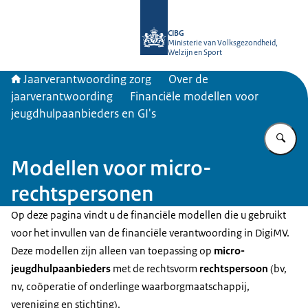
Naar de homepage van Jaarverantwo
CIBG
Ministerie van Volksgezondheid,
Welzijn en Sport
Jaarverantwoording zorg
Over de
jaarverantwoording
Financiële modellen voor
jeugdhulpaanbieders en GI's
Vu
Modellen voor micro-
rechtspersonen
Op deze pagina vindt u de financiële modellen die u gebruikt
voor het invullen van de financiële verantwoording in DigiMV.
Deze modellen zijn alleen van toepassing op
micro-
jeugdhulpaanbieders
met de rechtsvorm
rechtspersoon
(bv,
nv, coöperatie of onderlinge waarborgmaatschappij,
vereniging en stichting).