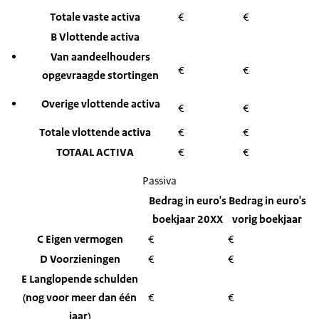
Totale vaste activa
€
€
B Vlottende activa
Van aandeelhouders
€
€
opgevraagde stortingen
Overige vlottende activa
€
€
Totale vlottende activa
€
€
TOTAAL ACTIVA
€
€
Passiva
Bedrag in euro's
Bedrag in euro's
boekjaar 20XX
vorig boekjaar
C Eigen vermogen
€
€
D Voorzieningen
€
€
E Langlopende schulden
(nog voor meer dan één
€
€
jaar)