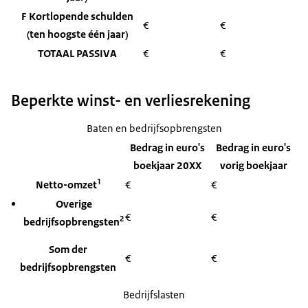
F Kortlopende schulden
€
€
(ten hoogste één jaar)
TOTAAL PASSIVA
€
€
Beperkte winst- en verliesrekening
Baten en bedrijfsopbrengsten
Bedrag in euro's
Bedrag in euro's
boekjaar 20XX
vorig boekjaar
1
Netto-omzet
€
€
Overige
€
€
2
bedrijfsopbrengsten
Som der
€
€
bedrijfsopbrengsten
Bedrijfslasten