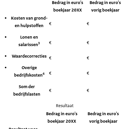
Bedrag in euro's
Bedrag in euro's
boekjaar 20XX
vorig boekjaar
Kosten van grond-
€
€
en hulpstoffen
Lonen en
€
€
3
salarissen
Waardecorrecties
€
€
Overige
€
€
4
bedrijfskosten
Som der
€
€
bedrijfslasten
Resultaat
Bedrag in euro's
Bedrag in euro's
boekjaar 20XX
vorig boekjaar