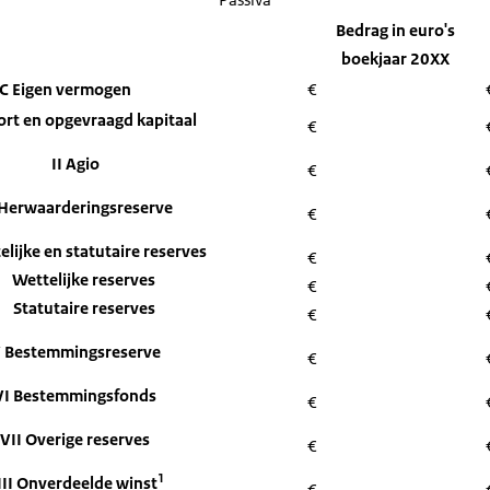
Bij: investeringen
Bedrag in euro's
steringen in bedrijfsgebouwen en
boekjaar 20XX
€
€
terreinen
C Eigen vermogen
€
ort en opgevraagd kapitaal
€
eringen in machines en installaties
€
€
II Agio
€
ngen in overige materiële vaste activa
€
€
I Herwaarderingsreserve
€
Totaal investeringen
€
€
Bij: herwaarderingen
€
€
elijke en statutaire reserves
€
Wettelijke reserves
Af: afschrijvingen
€
€
€
Statutaire reserves
zondere waardeverminderingen
€
€
€
Af: desinvesteringen
€
€
 Bestemmingsreserve
€
Bij: Overige mutaties
€
€
VI Bestemmingsfonds
er 31 december (= totaal materiële
€
€
€
vaste activa)
VII Overige reserves
€
1
III Onverdeelde winst
€