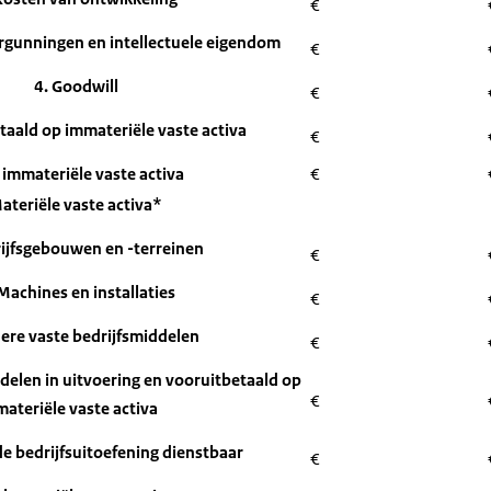
€
ergunningen en intellectuele eigendom
€
4. Goodwill
€
taald op immateriële vaste activa
€
 immateriële vaste activa
€
Materiële vaste activa*
rijfsgebouwen en -terreinen
€
Machines en installaties
€
ere vaste bedrijfsmiddelen
€
ddelen in uitvoering en vooruitbetaald op
€
materiële vaste activa
de bedrijfsuitoefening dienstbaar
€