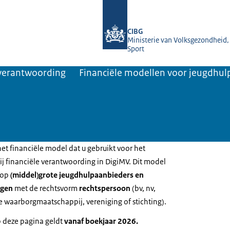
Naar de homepage van Jaarverantwoo
CIBG
Ministerie van Volksgezondheid,
Sport
rverantwoording
Financiële modellen voor jeugdhul
et financiële model dat u gebruikt voor het
ij financiële verantwoording in DigiMV. Dit model
 op
(middel)grote jeugdhulpaanbieders en
ingen
met de rechtsvorm
rechtspersoon
(bv, nv,
e waarborgmaatschappij, vereniging of stichting).
p deze pagina geldt
vanaf boekjaar 2026.