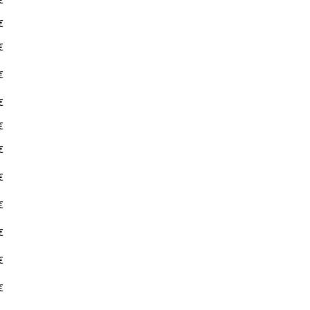
€
€
€
€
€
€
€
€
€
€
€