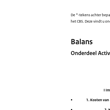
De *-tekens achter bepa
het CBS. Deze vindt u on
Balans
Onderdeel Acti
I I
1. Kosten van 
2. 