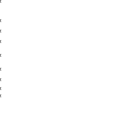
€
€
€
€
€
€
€
€
€