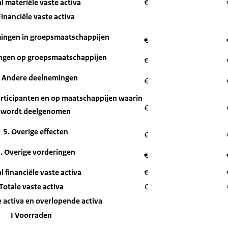
l materiële vaste activa
€
 Financiële vaste activa
ingen in groepsmaatschappijen
€
ingen op groepsmaatschappijen
€
. Andere deelnemingen
€
articipanten en op maatschappijen waarin
€
wordt deelgenomen
5. Overige effecten
€
. Overige vorderingen
€
l financiële vaste activa
€
Totale vaste activa
€
 activa en overlopende activa
I Voorraden