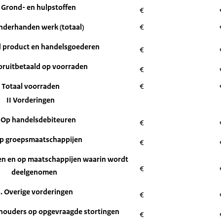
 Grond- en hulpstoffen
€
nderhanden werk (totaal)
€
d product en handelsgoederen
€
oruitbetaald op voorraden
€
Totaal voorraden
€
II Vorderingen
 Op handelsdebiteuren
€
Op groepsmaatschappijen
€
ten en op maatschappijen waarin wordt
€
deelgenomen
. Overige vorderingen
€
houders op opgevraagde stortingen
€