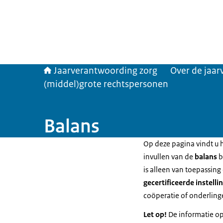
Jaarverantwoording zorg
Over de jaa
(middel)grote rechtspersonen
Balans
Op deze pagina vindt u h
invullen van de
balans
b
is alleen van toepassing
gecertificeerde instell
coöperatie of onderling
Let op!
De informatie o