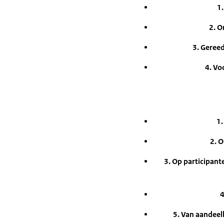
1.
2. O
3. Geree
4. Vo
1.
2. 
3. Op participan
4
5. Van aandeel