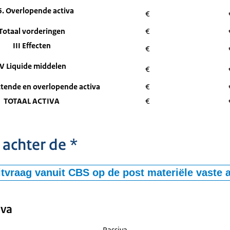
6. Overlopende activa
€
Totaal vorderingen
€
III Effecten
€
IV Liquide middelen
€
ttende en overlopende activa
€
TOTAAL ACTIVA
€
achter de *
itvraag vanuit CBS op de post materiële vaste 
Materiële vaste activa
Bedrag in euro's boekjaar
iva
20XX
oekwaarde per 1 januari
€
€
Passiva