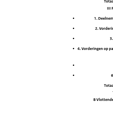
Totaa
III
1. Deelnem
2. Vorder
3
4. Vorderingen op p
6
Totaa
B Vlottende