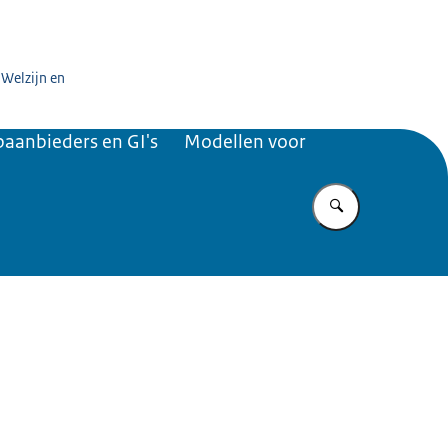
rding zorg
 Welzijn en
paanbieders en GI's
Modellen voor
Vul in wat u z