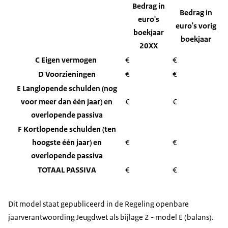
Bedrag in
Bedrag in
euro's
euro's vorig
boekjaar
boekjaar
20XX
C Eigen vermogen
€
€
D Voorzieningen
€
€
E Langlopende schulden (nog
voor meer dan één jaar) en
€
€
overlopende passiva
F Kortlopende schulden (ten
hoogste één jaar) en
€
€
overlopende passiva
TOTAAL PASSIVA
€
€
Dit model staat gepubliceerd in de Regeling openbare
jaarverantwoording Jeugdwet als bijlage 2 - model E (balans).