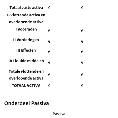
Totaal vaste activa
€
€
B Vlottende activa en
overlopende activa
I Voorraden
€
€
II Vorderingen
€
€
III Effecten
€
€
IV Liquide middelen
€
€
Totale vlottende en
€
€
overlopende activa
TOTAAL ACTIVA
€
€
Onderdeel Passiva
Passiva