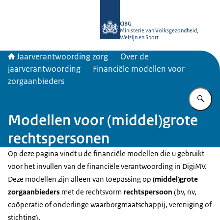
Naar de homepage van Jaarverantwo
CIBG
Ministerie van Volksgezondheid,
Welzijn en Sport
Jaarverantwoording zorg
Over de
jaarverantwoording
Financiële modellen voor
zorgaanbieders
Vu
Modellen voor (middel)grote
rechtspersonen
Op deze pagina vindt u de financiële modellen die u gebruikt
voor het invullen van de financiële verantwoording in DigiMV.
Deze modellen zijn alleen van toepassing op
(middel)grote
zorgaanbieders
met de rechtsvorm
rechtspersoon
(bv, nv,
coöperatie of onderlinge waarborgmaatschappij, vereniging of
stichting).