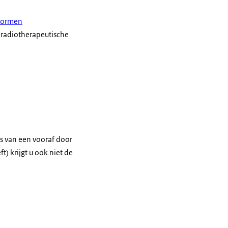
snormen
 radiotherapeutische
is van een vooraf door
t) krijgt u ook niet de
wordt gesteld.