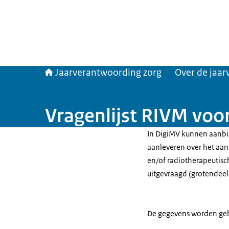
Jaarverantwoording zorg
Over de jaa
Vragenlijst RIVM voor
In DigiMV kunnen aanbie
aanleveren over het aan
en/of radiotherapeutisc
uitgevraagd (grotendeels
De gegevens worden geb