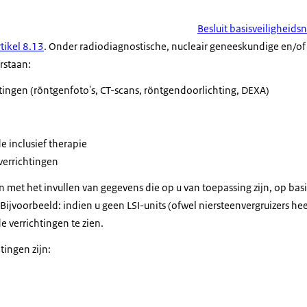
Besluit basisveiligheid
tikel 8.13
. Onder radiodiagnostische, nucleair geneeskundige en/of
rstaan:
tingen (röntgenfoto's, CT-scans, röntgendoorlichting, DEXA)
 inclusief therapie
verrichtingen
n met het invullen van gegevens die op u van toepassing zijn, op bas
Bijvoorbeeld: indien u geen LSI-units (ofwel niersteenvergruizers heef
verrichtingen te zien.
tingen zijn:
reen uit DigiMV van een vraag die in het kader van de uitvraag van het RIVM 