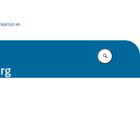
rding zorg
 Welzijn en
Vul in wat u z
org