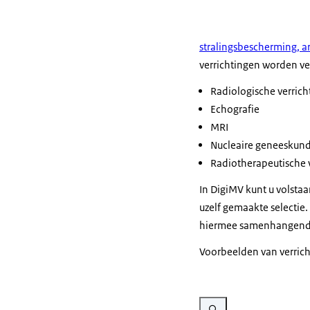
stralingsbescherming, ar
verrichtingen worden ve
Radiologische verrich
Echografie
MRI
Nucleaire geneeskunde
Radiotherapeutische 
In DigiMV kunt u volstaa
uzelf gemaakte selectie. 
hiermee samenhangende 
Voorbeelden van verrich
Vergroot afbeelding Printsc