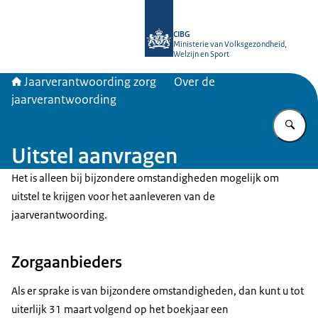
Naar de homepage van Jaarverantwo
CIBG
Ministerie van Volksgezondheid,
Welzijn en Sport
Jaarverantwoording zorg
Over de
jaarverantwoording
Vu
Uitstel aanvragen
Het is alleen bij bijzondere omstandigheden mogelijk om
uitstel te krijgen voor het aanleveren van de
jaarverantwoording.
Zorgaanbieders
Als er sprake is van bijzondere omstandigheden, dan kunt u tot
uiterlijk 31 maart volgend op het boekjaar een