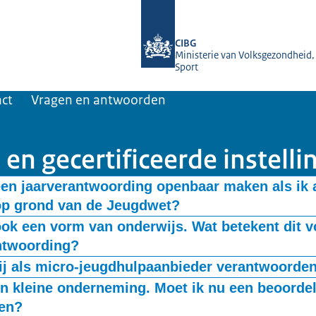
Naar de homepage van Jaarverantwoo
CIBG
Ministerie van Volksgezondheid,
Sport
act
Vragen en antwoorden
n gecertificeerde instelli
een jaarverantwoording openbaar maken als ik 
op grond van de Jeugdwet?
een jeugdhulp op grond van de Jeugdwet? Dan moet u mogelijk ook 
 ook een vorm van onderwijs. Wat betekent dit v
n. Lees meer op de pagina voor
Jeugdhulpaanbieders
.
ntwoording?
lijk van het aandeel van de onderwijscomponent in de netto-omzet. 
ij als micro-jeugdhulpaanbieder verantwoorde
e pagina '
Jeugdhulpaanbieder met onderwijscomponent
'.
jeugdhulpaanbieder mag vereenvoudigd verantwoorden. U leest hier
en kleine onderneming. Moet ik nu een beoordel
d verantwoorden
’.
en?