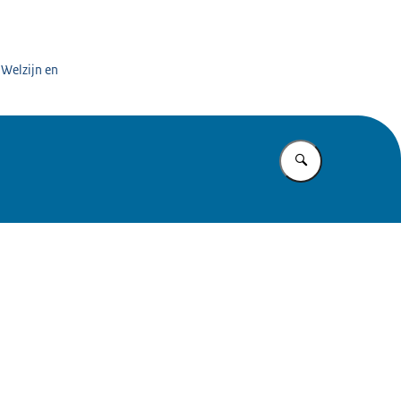
rding zorg
 Welzijn en
Vul in wat u z