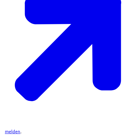
melden
.