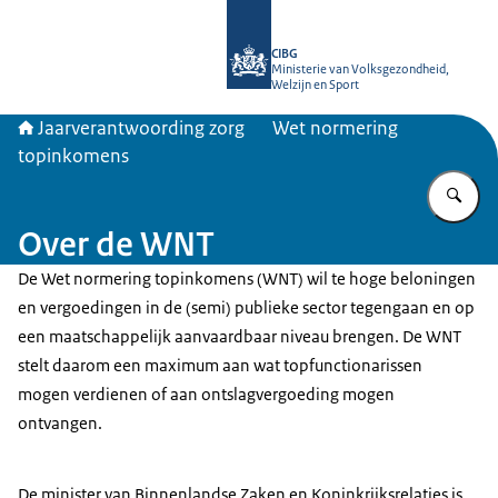
Naar de homepage van Jaarverantwo
CIBG
Ministerie van Volksgezondheid,
Welzijn en Sport
Jaarverantwoording zorg
Wet normering
topinkomens
Vu
Over de WNT
De Wet normering topinkomens (WNT) wil te hoge beloningen
en vergoedingen in de (semi) publieke sector tegengaan en op
een maatschappelijk aanvaardbaar niveau brengen. De WNT
stelt daarom een maximum aan wat topfunctionarissen
mogen verdienen of aan ontslagvergoeding mogen
ontvangen.
De minister van Binnenlandse Zaken en Koninkrijksrelaties is