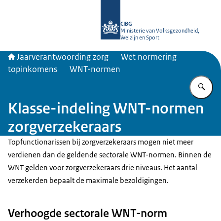
Naar de homepage van Jaarverantwo
CIBG
Ministerie van Volksgezondheid,
Welzijn en Sport
Jaarverantwoording zorg
Wet normering
topinkomens
WNT-normen
Vu
Klasse-indeling WNT-normen
zorgverzekeraars
Topfunctionarissen bij zorgverzekeraars mogen niet meer
verdienen dan de geldende sectorale WNT-normen. Binnen de
WNT gelden voor zorgverzekeraars drie niveaus. Het aantal
verzekerden bepaalt de maximale bezoldigingen.
Verhoogde sectorale WNT-norm